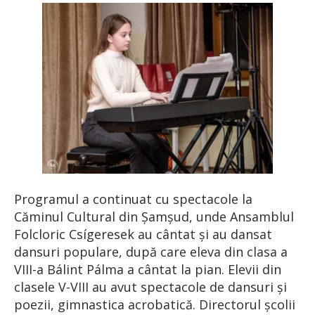
Programul a continuat cu spectacole la
Căminul Cultural din Şamşud, unde Ansamblul
Folcloric Csígeresek au cântat şi au dansat
dansuri populare, după care eleva din clasa a
VIII-a Bálint Pálma a cântat la pian. Elevii din
clasele V-VIII au avut spectacole de dansuri şi
poezii, gimnastica acrobatică. Directorul şcolii