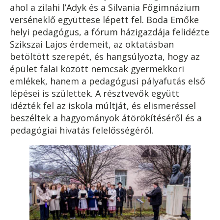
ahol a zilahi l’Adyk és a Silvania Főgimnázium
verséneklő együttese lépett fel. Boda Emőke
helyi pedagógus, a fórum házigazdája felidézte
Szikszai Lajos érdemeit, az oktatásban
betöltött szerepét, és hangsúlyozta, hogy az
épület falai között nemcsak gyermekkori
emlékek, hanem a pedagógusi pályafutás első
lépései is születtek. A résztvevők együtt
idézték fel az iskola múltját, és elismeréssel
beszéltek a hagyományok átörökítéséről és a
pedagógiai hivatás felelősségéről.