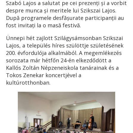
Szabó Lajos a salutat pe cei prezenţi şi a vorbit
despre munca şi meritele lui Szikszai Lajos.
După programele desfăşurate participanţii au
fost invitaţi la o masă festivă.
Ünnepi hét zajlott Szilágysámsonban Szikszai
Lajos, a település híres szülöttje születésének
200. évfordulója alkalmából. A megemlékezés
sorozata már hétfőn 24-én elkezdődött a
Kallós Zoltán Népzeneiskola tanárainak és a
Tokos Zenekar koncertjével a
kultúrotthonban.