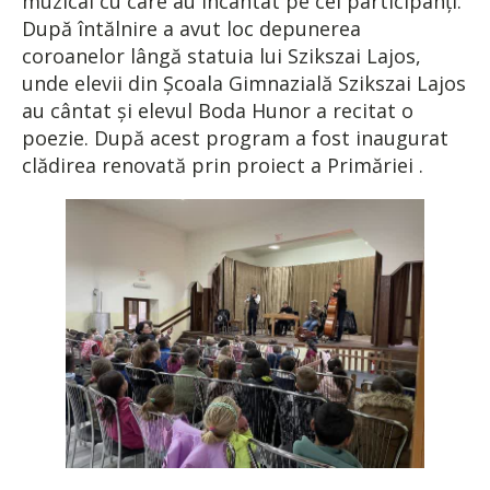
muzical cu care au încântat pe cei participanţi.
După întălnire a avut loc depunerea
coroanelor lângă statuia lui Szikszai Lajos,
unde elevii din Şcoala Gimnazială Szikszai Lajos
au cântat şi elevul Boda Hunor a recitat o
poezie. După acest program a fost inaugurat
clădirea renovată prin proiect a Primăriei .