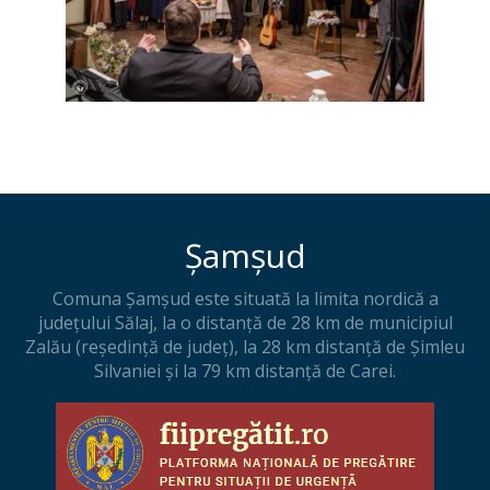
Șamșud
Comuna Șamșud este situată la limita nordică a
judeţului Sălaj, la o distanţă de 28 km de municipiul
Zalău (reşedinţă de judeţ), la 28 km distanţă de Şimleu
Silvaniei şi la 79 km distanţă de Carei.