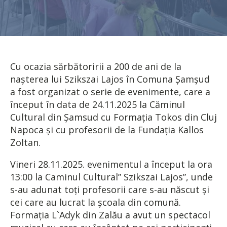
Cu ocazia sărbătoririi a 200 de ani de la
naşterea lui Szikszai Lajos în Comuna Şamşud
a fost organizat o serie de evenimente, care a
început în data de 24.11.2025 la Căminul
Cultural din Şamsud cu Formaţia Tokos din Cluj
Napoca şi cu profesorii de la Fundaţia Kallos
Zoltan.
Vineri 28.11.2025. evenimentul a început la ora
13:00 la Caminul Cultural” Szikszai Lajos”, unde
s-au adunat toţi profesorii care s-au născut şi
cei care au lucrat la şcoala din comună.
Formaţia L`Adyk din Zalău a avut un spectacol