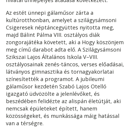
hivatal ünnepélyes átadása következett.
Az estét ünnepi gálaműsor zárta a
kultúrotthonban, amelyet a szilágysámsoni
Csigeresek néptáncegyüttes nyitotta meg,
majd Bálint Pálma VIII. osztályos diák
zongorajátéka követett, aki a Hogy köszönjem
meg című darabot adta elő. A Szilágysámsoni
Szikszai Lajos Általános Iskola V–VIII.
osztályosainak zenés-táncos, verses előadásai,
látványos gimnasztika és tornagyakorlatai
színesítették a programot. A jubileumi
gálaműsor kezdetén Szabó Lajos Otelló
igazgató üdvözölte a jelenlévőket, és
beszédében felidézte az alispán életútját, aki
nemcsak épületeket épített, hanem
közösségeket, és munkássága máig hatással
van a térségre.