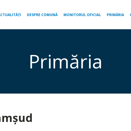
ACTUALITĂȚI
DESPRE COMUNĂ
MONITORUL OFICIAL
PRIMĂRIA
Primăria
Șamșud