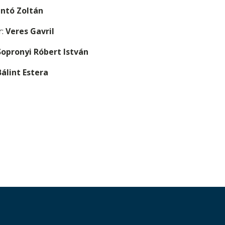
ntó Zoltán
r:
Veres Gavril
Sopronyi Róbert István
Bálint Estera