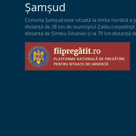
Șamșud
Comuna Șamșud este situată la limita nordică a jud
distanţă de 28 km de municipiul Zalău (reşedinţă 
distanţă de Şimleu Silvaniei şi la 79 km distanţă d