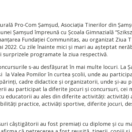
turală Pro-Com Şamşud, Asociaţia Tinerilor din Şamş
unei Șamșud împreună cu Școala Gimnazială “Sziksza
anțarea Fundaţiei Communitas, au organizat Ziua Ti
i 2022. Cu zile înainte mici şi mari au aşteptat ner
 surprizele programate la ziua respectivă.
 concursurile s-au desfășurat în mai multe locuri. La 
 și la Valea Pomilor în curtea școlii, unde au partici
părinți, cadre didactice și organizatorii, unde și-au p
rii au participat la diferite jocuri și concursuri, ce
cu educatorii au ales din diferite activități: activități 
abilități practice, activiăți sportive, diferite jocuri, 
ri câștigătorii au fost premiați cu diplome și cu m
firma că petrecerea a fost reușită, tinerii, copiii și 