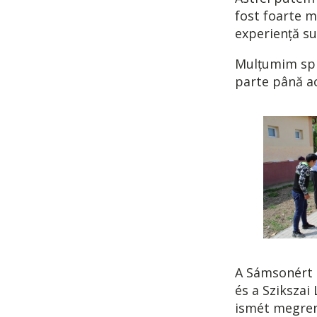
fost foarte m
experiență su
Mulțumim spri
parte până a
A Sámsonért K
és a Szikszai
ismét megren