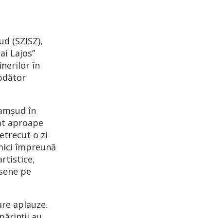
ud (SZISZ),
i Lajos”
nerilor în
ăbdător
Șamșud în
pat aproape
etrecut o zi
i mici împreună
artistice,
desene pe
are aplauze.
părinții au