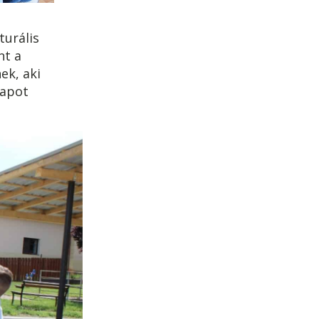
turális
nt a
ek, aki
napot