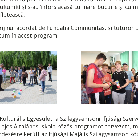
ulțumiți și s-au întors acasă cu mare bucurie și cu m
fletească.
jinul acordat de Fundația Communitas, și tuturor c
cum în acest program!
ulturális Egyesület, a Szilágysámsoni Ifjúsági Szerv
 Lajos Általános Iskola közös programot tervezett, 
dezésre került az Ifjúsági Majális Szilágysámson k