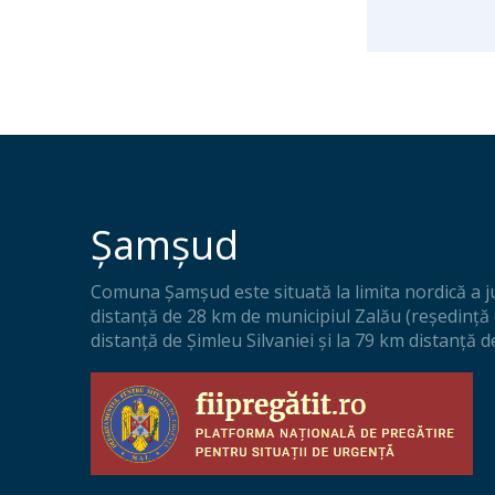
Șamșud
Comuna Șamșud este situată la limita nordică a jud
distanţă de 28 km de municipiul Zalău (reşedinţă 
distanţă de Şimleu Silvaniei şi la 79 km distanţă d