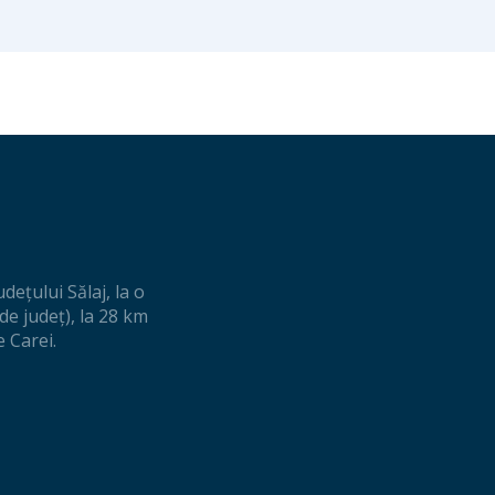
eţului Sălaj, la o
de judeţ), la 28 km
e Carei.