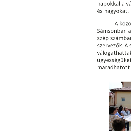
napokkal a vá
és nagyokat, 
A közös tev
Sámsonban az 
szép számban
szervezők. A
válogathattak
ügyességüket
maradhatott e