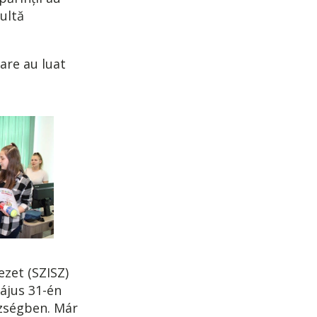
ultă
are au luat
ezet (SZISZ)
május 31-én
özségben. Már