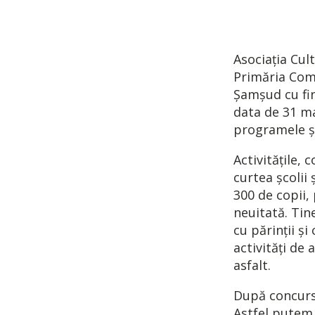
Asociaţia Cul
Primăria Com
Șamșud cu fin
data de 31 ma
programele şi
Activitățile,
curtea școlii
300 de copii, 
neuitată. Tine
cu părinții şi 
activități de 
asfalt.
După concursu
Astfel putem a