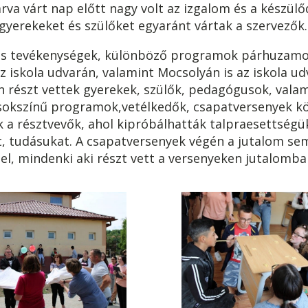
rva várt nap előtt nagy volt az izgalom és a készülőd
gyerekeket és szülőket egyaránt vártak a szervezők.
ékenységek, különböző programok párhuzamosa
iskola udvarán, valamint Mocsolyán is az iskola ud
 részt vettek gyerekek, szülők, pedagógusok, valam
 sokszínű programok,vetélkedők, csapatversenyek k
 a résztvevők, ahol kipróbálhatták talpraesettségü
, tudásukat. A csapatversenyek végén a jutalom se
l, mindenki aki részt vett a versenyeken jutalomba