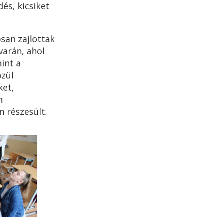
és, kicsiket
n zajlottak
varán, ahol
int a
özül
ket,
m
n részesült.