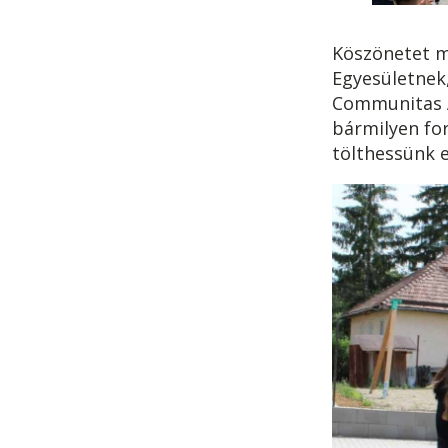
Köszönetet m
Egyesületnek,
Communitas A
bármilyen fo
tölthessünk e