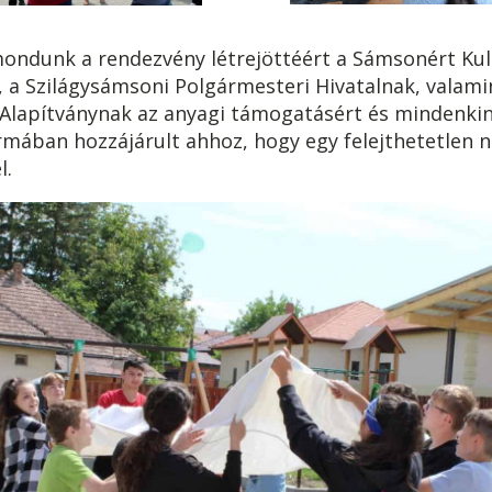
ondunk a rendezvény létrejöttéért a Sámsonért Kul
 a Szilágysámsoni Polgármesteri Hivatalnak, valami
lapítványnak az anyagi támogatásért és mindenkin
rmában hozzájárult ahhoz, hogy egy felejthetetlen 
l.